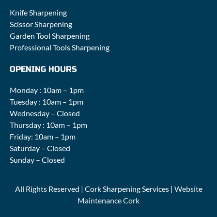
Knife Sharpening
Scissor Sharpening
Garden Tool Sharpening
Professional Tools Sharpening
OPENING HOURS
Monday : 10am – 1pm
Tuesday : 10am – 1pm
Wednesday – Closed
Thursday : 10am – 1pm
Friday: 10am – 1pm
Saturday – Closed
Sunday – Closed
All Rights Reserved | Cork Sharpening Services |
Website
Maintenance Cork