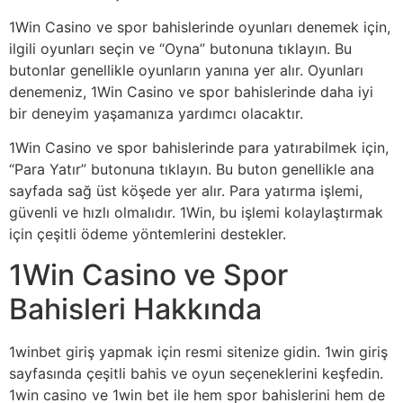
1Win Casino ve spor bahislerinde oyunları denemek için,
ilgili oyunları seçin ve “Oyna” butonuna tıklayın. Bu
butonlar genellikle oyunların yanına yer alır. Oyunları
denemeniz, 1Win Casino ve spor bahislerinde daha iyi
bir deneyim yaşamanıza yardımcı olacaktır.
1Win Casino ve spor bahislerinde para yatırabilmek için,
“Para Yatır” butonuna tıklayın. Bu buton genellikle ana
sayfada sağ üst köşede yer alır. Para yatırma işlemi,
güvenli ve hızlı olmalıdır. 1Win, bu işlemi kolaylaştırmak
için çeşitli ödeme yöntemlerini destekler.
1Win Casino ve Spor
Bahisleri Hakkında
1winbet giriş yapmak için resmi sitenize gidin. 1win giriş
sayfasında çeşitli bahis ve oyun seçeneklerini keşfedin.
1win casino ve 1win bet ile hem spor bahislerini hem de