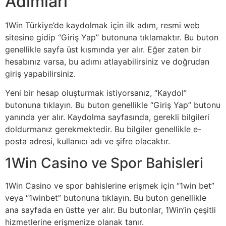
Adımları
1Win Türkiye’de kaydolmak için ilk adım, resmi web
sitesine gidip “Giriş Yap” butonuna tıklamaktır. Bu buton
genellikle sayfa üst kısmında yer alır. Eğer zaten bir
hesabınız varsa, bu adımı atlayabilirsiniz ve doğrudan
giriş yapabilirsiniz.
Yeni bir hesap oluşturmak istiyorsanız, “Kaydol”
butonuna tıklayın. Bu buton genellikle “Giriş Yap” butonu
yanında yer alır. Kaydolma sayfasında, gerekli bilgileri
doldurmanız gerekmektedir. Bu bilgiler genellikle e-
posta adresi, kullanıcı adı ve şifre olacaktır.
1Win Casino ve Spor Bahisleri
1Win Casino ve spor bahislerine erişmek için “1win bet”
veya “1winbet” butonuna tıklayın. Bu buton genellikle
ana sayfada en üstte yer alır. Bu butonlar, 1Win’in çeşitli
hizmetlerine erişmenize olanak tanır.