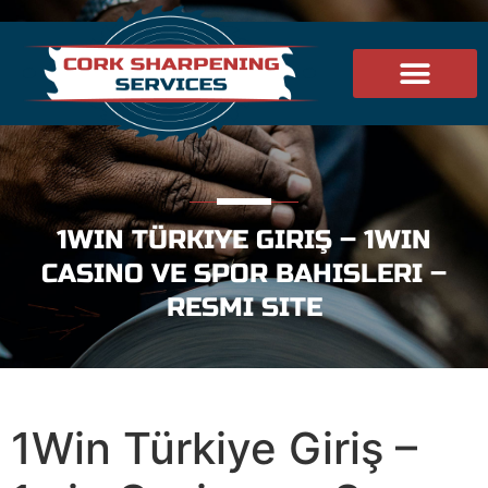
1WIN TÜRKIYE GIRIŞ – 1WIN
CASINO VE SPOR BAHISLERI –
RESMI SITE
1Win Türkiye Giriş –